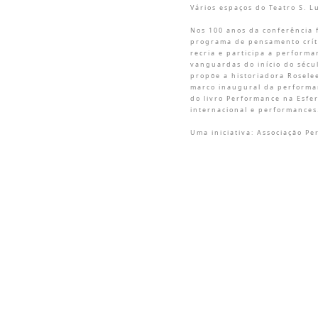
Vários espaços do Teatro S. L
Nos 100 anos da conferência 
programa de pensamento críti
recria e participa a perform
vanguardas do início do sécu
propõe a historiadora Rosele
marco inaugural da performan
do livro Performance na Esfe
internacional e performances
Uma iniciativa: Associação Pe