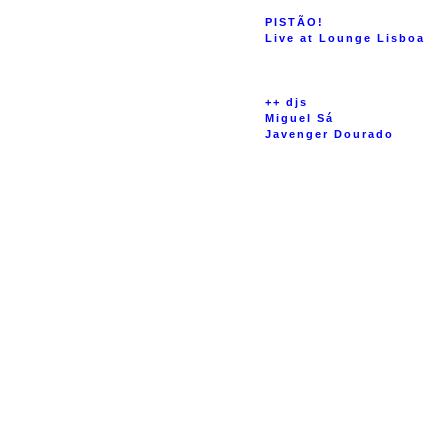
PISTÃO!
Live at Lounge Lisboa
++ djs
Miguel Sá
Javenger Dourado
Mensagem mais recente